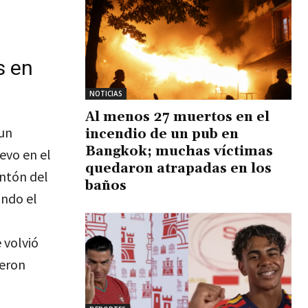
s en
NOTICIAS
Al menos 27 muertos en el
 un
incendio de un pub en
Bangkok; muchas víctimas
evo en el
quedaron atrapadas en los
antón del
baños
ando el
 volvió
ieron