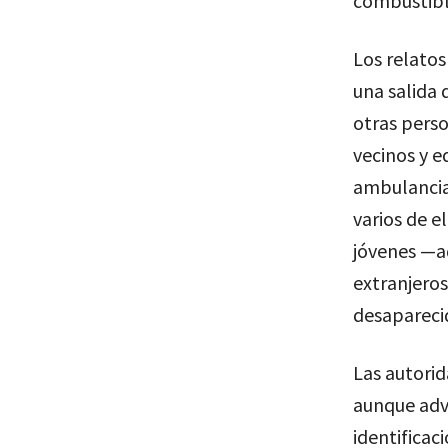
combustibl
Los relatos
una salida 
otras perso
vecinos y e
ambulancias
varios de e
jóvenes —a
extranjeros
desapareci
Las autorid
aunque advi
identificac