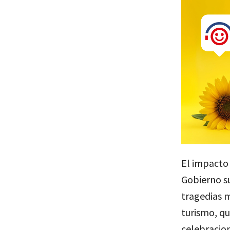
El impacto 
Gobierno su
tragedias m
turismo, qu
celebracio