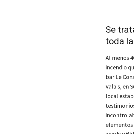
Se trat
toda la
Al menos 40
incendio q
bar Le Cons
Valais, en 
local estab
testimonios
incontrolab
elementos 