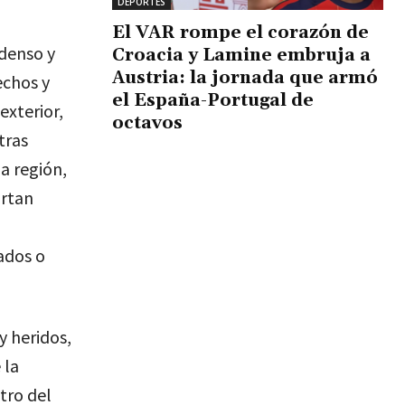
DEPORTES
El VAR rompe el corazón de
 denso y
Croacia y Lamine embruja a
Austria: la jornada que armó
echos y
el España-Portugal de
exterior,
octavos
tras
a región,
ortan
ados o
y heridos,
 la
tro del