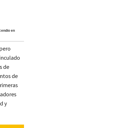
ncendio en
 pero
vinculado
s de
entos de
primeras
gadores
d y