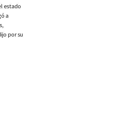
el estado
gó a
s,
ijo por su