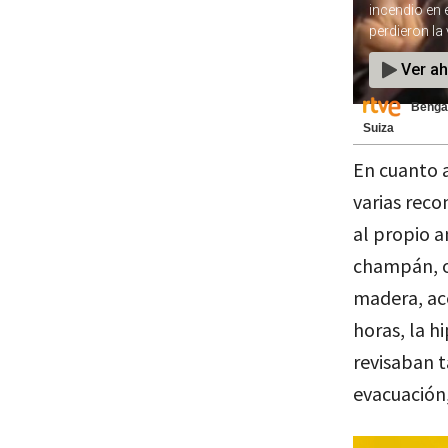
Bengal
Suiza
En cuanto a
varias reco
al propio a
champán, o
madera, ace
horas, la h
revisaban t
evacuación