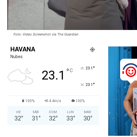
Foto: Video Screenshot vía The Guardian
HAVANA
Nubes
°
23.1
°
C
23.1
°
23.1
100%
4.4m/s
100%
VIE
SÁB
DOM
LUN
MAR
32
°
31
°
32
°
33
°
30
°