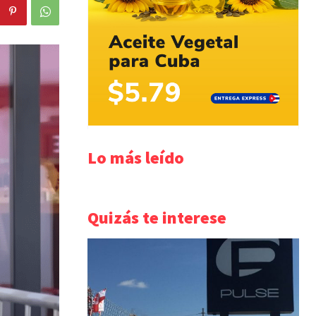
Lo más leído
Quizás te interese