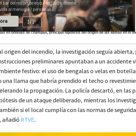
as en botellas de champán, principal hipótesis del origen de las llamas en el i
l origen del incendio, la investigación seguía abierta,
nstrucciones preliminares apuntaban a un accidente 
mbiente festivo: el uso de bengalas o velas en botella
 una llama que habría prendido el techo o revestimi
lerando la propagación. La policía descartó, en las 
ipótesis de un ataque deliberado, mientras los investi
ambién si el local cumplía con las normas de segurida
, añadió
RTVE
.