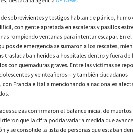
es, destaca la agencia
AP News
.
 de sobrevivientes y testigos hablan de pánico, humo
difícil, con gente apretada en escaleras y pasillos estr
nas rompiendo ventanas para intentar escapar. En el 
quipos de emergencia se sumaron a los rescates, mien
 trasladaban heridos a hospitales dentro y fuera de l
llos con quemaduras graves. Entre las víctimas se rep
dolescentes y veinteañeros— y también ciudadanos
, con Francia e Italia mencionando a nacionales afect
dos.
ades suizas confirmaron el balance inicial de muertos 
rtieron que la cifra podría variar a medida que avance
ión y se consolide la lista de personas que estaban den