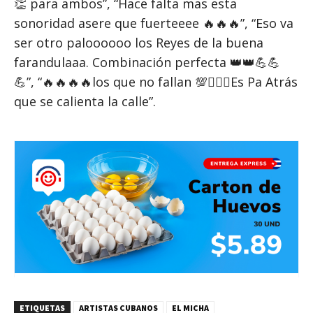
👏 para ambos”, “Hace falta mas esta
sonoridad asere que fuerteeee 🔥🔥🔥”, “Eso va
ser otro paloooooo los Reyes de la buena
farandulaaa. Combinación perfecta 👑👑💪💪
💪”, “🔥🔥🔥🔥los que no fallan 💯🧏🏾‍♂️Es Pa Atrás
que se calienta la calle”.
ETIQUETAS
ARTISTAS CUBANOS
EL MICHA