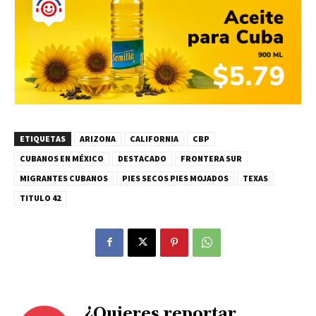
ETIQUETAS
ARIZONA
CALIFORNIA
CBP
CUBANOS EN MÉXICO
DESTACADO
FRONTERA SUR
MIGRANTES CUBANOS
PIES SECOS PIES MOJADOS
TEXAS
TITULO 42
¿Quieres reportar