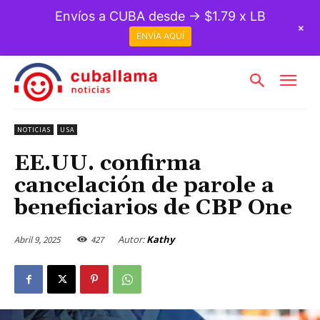
Envíos a CUBA desde → $1.79 x LB
+
ENVÍA AQUÍ
NOTICIAS
USA
EE.UU. confirma
cancelación de parole a
beneficiarios de CBP One
Autor:
Kathy
Abril 9, 2025
427