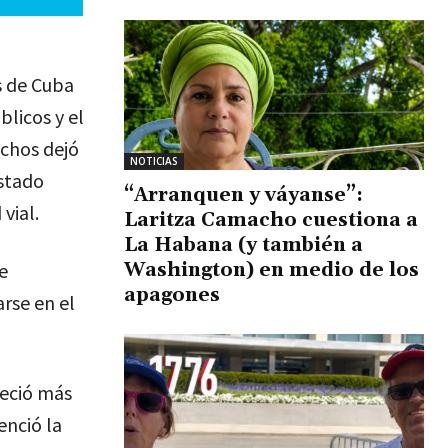
s de Cuba
blicos y el
echos dejó
NOTICIAS
stado
“Arranquen y váyanse”:
vial.
Laritza Camacho cuestiona a
La Habana (y también a
Washington) en medio de los
e
apagones
arse en el
neció más
enció la