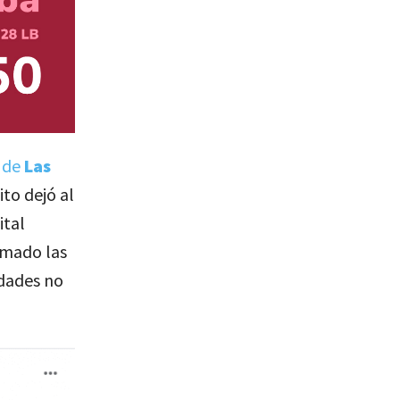
d de
Las
to dejó al
ital
rmado las
idades no