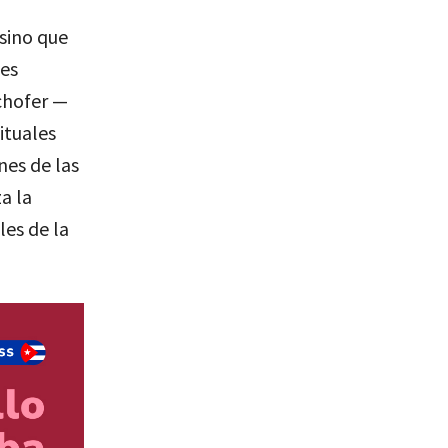
 sino que
des
chofer —
ituales
nes de las
a la
les de la