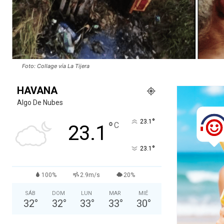
Foto: Collage vía La Tijera
HAVANA
Algo De Nubes
°
23.1
°
C
23.1
°
23.1
100%
2.9m/s
20%
SÁB
DOM
LUN
MAR
MIÉ
32
°
32
°
33
°
33
°
30
°