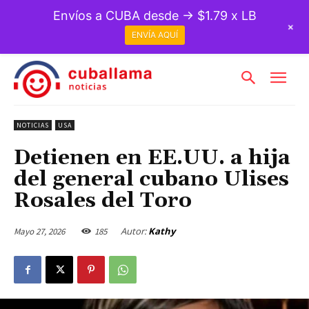
Envíos a CUBA desde → $1.79 x LB
+
ENVÍA AQUÍ
NOTICIAS
USA
Detienen en EE.UU. a hija
del general cubano Ulises
Rosales del Toro
Autor:
Kathy
Mayo 27, 2026
185