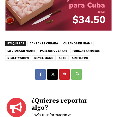
ETIQUETAS
CANTANTE CUBANA
CUBANOS EN MIAMI
LA DIOSA EN MIAMI
PAREJAS CUBANAS
PAREJAS FAMOSAS
REALITY SHOW
REY EL MAGO
SEXO
SIN FILTRO
¿Quieres reportar
algo?
Envía tu información a: