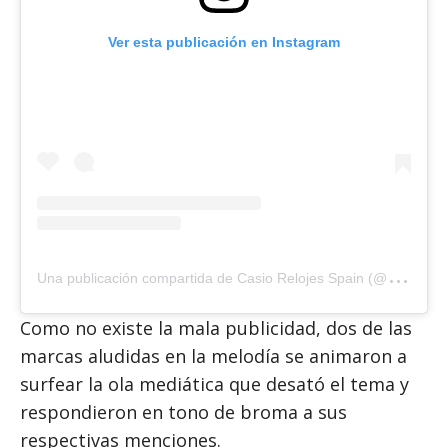
Ver esta publicación en Instagram
U
na publicación compartida de Casio Relojes Spain (@casiorelojes_es)
Como no existe la mala publicidad, dos de las
marcas aludidas en la melodía se animaron a
surfear la ola mediática que desató el tema y
respondieron en tono de broma a sus
respectivas menciones.