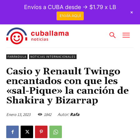
Envíos a CUBA desde → $1.79 x LB
+
ENVÍA AQUÍ
FARÁNDULA
NOTICIAS INTERNACIONALES
Casio y Renault Twingo
encantados con que les
«sal-Pique» la canción de
Shakira y Bizarrap
Autor:
Rafa
Enero 13, 2023
1842