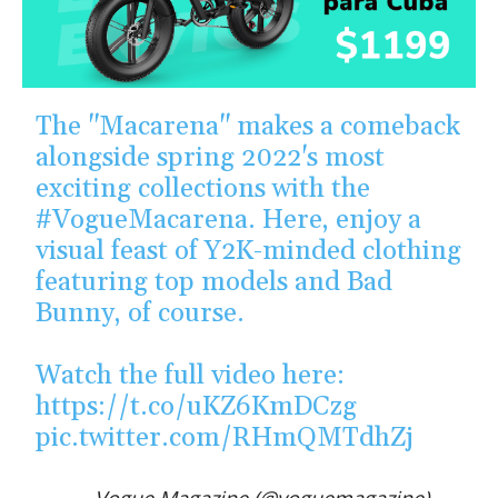
The "Macarena" makes a comeback
alongside spring 2022's most
exciting collections with the
#VogueMacarena
. Here, enjoy a
visual feast of Y2K-minded clothing
featuring top models and Bad
Bunny, of course.
Watch the full video here:
https://t.co/uKZ6KmDCzg
pic.twitter.com/RHmQMTdhZj
— Vogue Magazine (@voguemagazine)