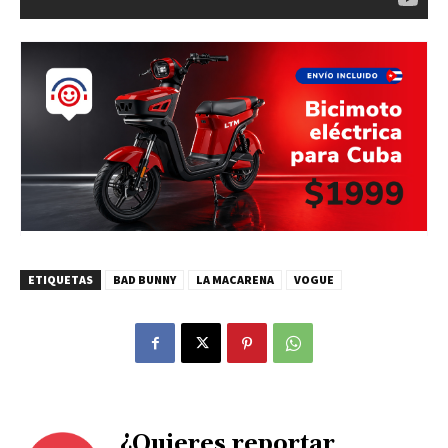
ETIQUETAS
BAD BUNNY
LA MACARENA
VOGUE
¿Quieres reportar