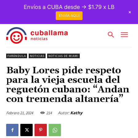
Envíos a CUBA desde → $1.79 x LB
+
ENVÍA AQUÍ
FARÁNDULA
NOTICIAS
NOTICIAS DE MIAMI
Baby Lores pide respeto
para la vieja escuela del
reguetón cubano: “Andan
con tremenda altanería”
Autor:
Kathy
Febrero 21, 2024
214