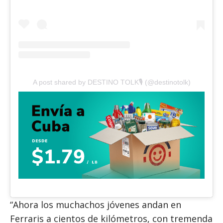
A post shared by DESTINO TOLK🎙️ (@destinotolk)
“Ahora los muchachos jóvenes andan en
Ferraris a cientos de kilómetros, con tremenda