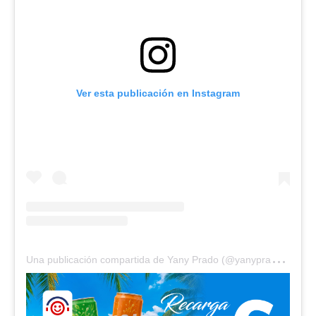
Ver esta publicación en Instagram
U
na publicación compartida de Yany Prado (@yanypradoofficial)