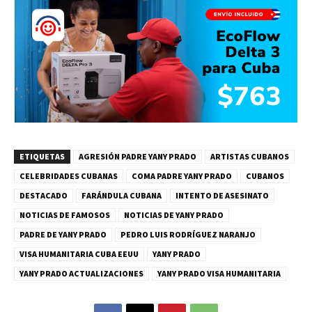
ETIQUETAS
AGRESIÓN PADRE YANY PRADO
ARTISTAS CUBANOS
CELEBRIDADES CUBANAS
COMA PADRE YANY PRADO
CUBANOS
DESTACADO
FARÁNDULA CUBANA
INTENTO DE ASESINATO
NOTICIAS DE FAMOSOS
NOTICIAS DE YANY PRADO
PADRE DE YANY PRADO
PEDRO LUIS RODRÍGUEZ NARANJO
VISA HUMANITARIA CUBA EEUU
YANY PRADO
YANY PRADO ACTUALIZACIONES
YANY PRADO VISA HUMANITARIA