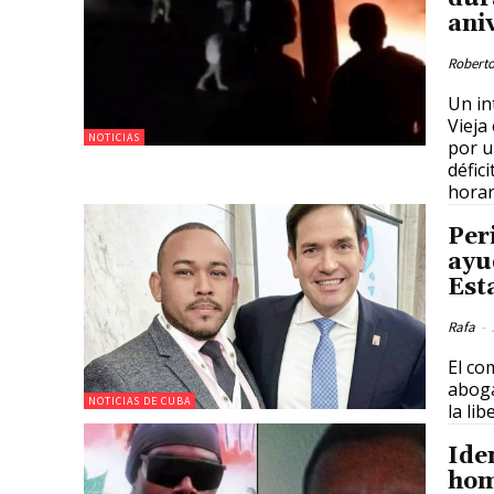
ani
Roberto
Un in
Vieja
NOTICIAS
por u
défic
horar
Per
ayu
Est
Rafa
-
El co
aboga
NOTICIAS DE CUBA
la li
Ide
hom