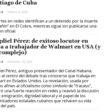
tiago de Cuba
 A.
-
Febrero 4, 2026
tes en redes identifican a un detenido por la muerte
añín” en El Cobre, mientras sigue sin publicarse una
n oficial.
diel Pérez: de exitoso locutor en
a a trabajador de Walmart en USA (y
 complejo)
 A.
-
Diciembre 20, 2025
el Pérez, antiguo presentador del Canal Habana,
ó al centro del debate tras conocerse que trabaja en
rt en Estados Unidos. La revelación, usada por
s afines al oficialismo como símbolo de “fracaso”,
ó una fuerte reacción en redes y reavivó la discusión
 emigración, dignidad laboral y el papel de los
icadores estatales cubanos que rehacen su vida
del país.