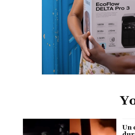
Yo
Un 
dur