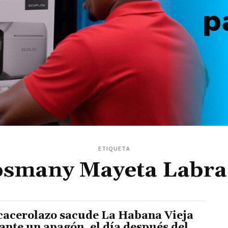
ETIQUETA
smany Mayeta Labr
cacerolazo sacude La Habana Vieja
ante un apagón, el día después del