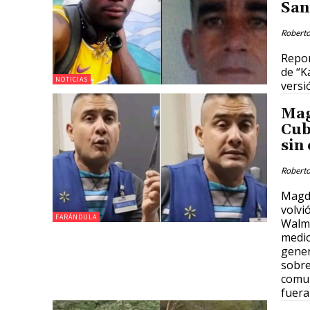
San
Roberto
Repor
de “K
NOTICIAS
versió
Mag
Cub
sin
Roberto
Magdi
volvi
FARÁNDULA
Walma
medio
gener
sobre
comun
fuera 