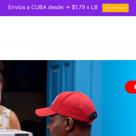
Envíos a CUBA desde → $1.79 x LB
ENVÍA AQUÍ