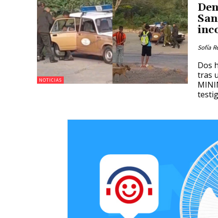
Den
San
inc
Sofía R
Dos h
tras 
NOTICIAS
MININ
testi