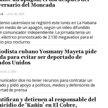
versario del Moncada
 A.
-
Julio 30, 2026
tenso cacerolazo se registró este lunes en La Habana
 en medio de un apagón, según un video difundido
n comunicador independiente. La jornada tenía un
it eléctrico pronosticado de 2.130 megavatios para el
io pico nocturno.
iodista cubano Yosmany Mayeta pide
da para evitar ser deportado de
ados Unidos
Junio 3, 2026
municador dice no tener recursos para contratar un
do y pidió apoyo a políticos, medios y defensores de
bertad de prensa
ntifican y detienen al responsable del
icidio de ‘Kañín’ en El Cobre,