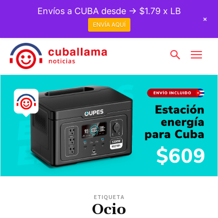
Envíos a CUBA desde → $1.79 x LB
+
ENVÍA AQUÍ
ETIQUETA
Ocio