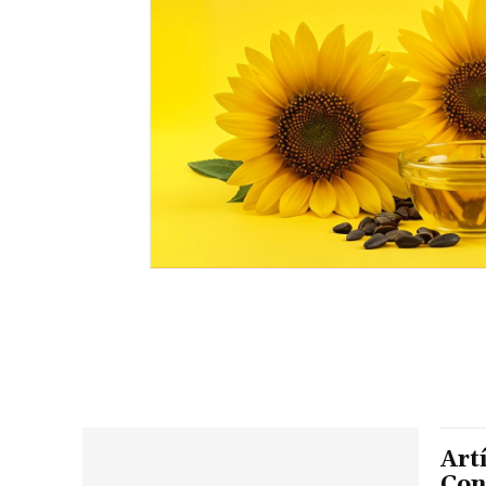
Artí
Con