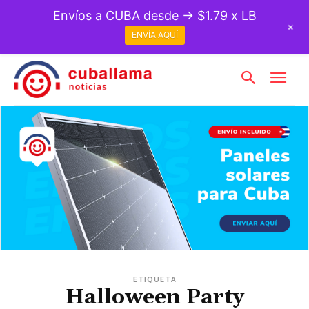
Envíos a CUBA desde → $1.79 x LB
+
ENVÍA AQUÍ
ETIQUETA
Halloween Party