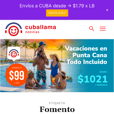
Envíos a CUBA desde → $1.79 x LB
+
ENVÍA AQUÍ
ETIQUETA
Fomento