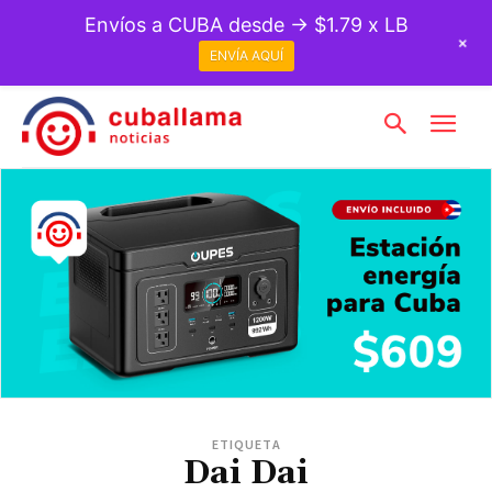
Envíos a CUBA desde → $1.79 x LB
+
ENVÍA AQUÍ
ETIQUETA
Dai Dai