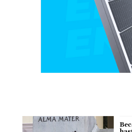
Bec
has