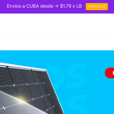
Envíos a CUBA desde → $1.79 x LB
ENVÍA AQUÍ