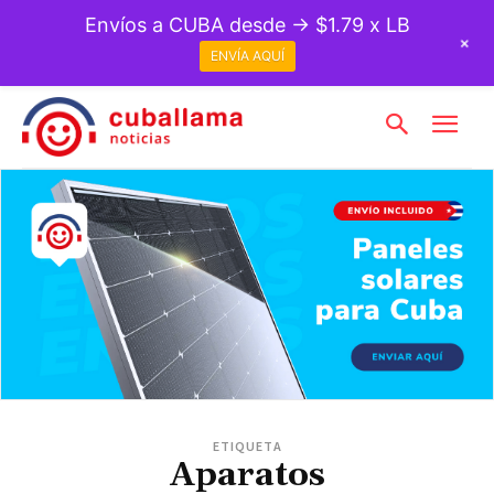
Envíos a CUBA desde → $1.79 x LB
+
ENVÍA AQUÍ
ETIQUETA
Aparatos