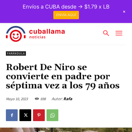
Envíos a CUBA desde → $1.79 x LB
+
ENVÍA AQUÍ
FARÁNDULA
Robert De Niro se
convierte en padre por
séptima vez a los 79 años
Autor:
Rafa
Mayo 10, 2023
698