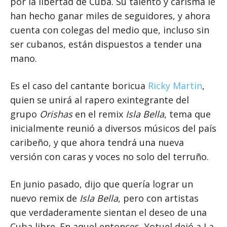
por la libertad de Cuba. Su talento y carisma le
han hecho ganar miles de seguidores, y ahora
cuenta con colegas del medio que, incluso sin
ser cubanos, están dispuestos a tender una
mano.
Es el caso del cantante boricua
Ricky Martin
,
quien se unirá al rapero exintegrante del
grupo
Orishas
en el remix
Isla Bella
, tema que
inicialmente reunió a diversos músicos del país
caribeño, y que ahora tendrá una nueva
versión con caras y voces no solo del terruño.
En junio pasado, dijo que quería lograr un
nuevo remix de
Isla Bella
, pero con artistas
que verdaderamente sientan el deseo de una
Cuba libre. En aquel entonces, Yotuel dejó a La