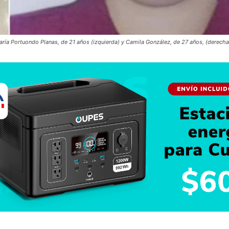
ría Portuondo Planas, de 21 años (izquierda) y Camila González, de 27 años, (derecha