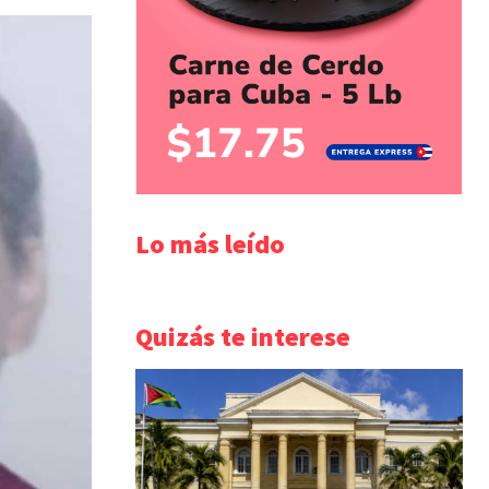
Lo más leído
Quizás te interese