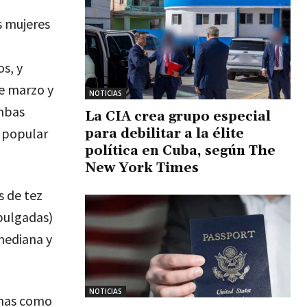
s mujeres
s, y
de marzo y
NOTICIAS
Ambas
La CIA crea grupo especial
a popular
para debilitar a la élite
política en Cuba, según The
New York Times
s de tez
pulgadas)
mediana y
NOTICIAS
anas como