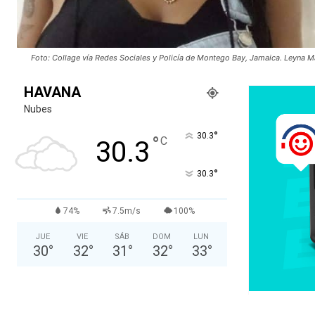
Foto: Collage vía Redes Sociales y Policía de Montego Bay, Jamaica. Leyna Ma
HAVANA
Nubes
°
30.3
°
C
30.3
°
30.3
74%
7.5m/s
100%
JUE
VIE
SÁB
DOM
LUN
30
°
32
°
31
°
32
°
33
°