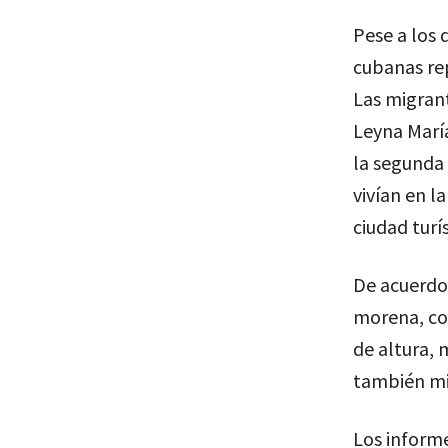
Pese a los 
cubanas re
Las migrant
Leyna María
la segunda 
vivían en l
ciudad turí
De acuerdo 
morena, co
de altura, 
también mi
Los inform