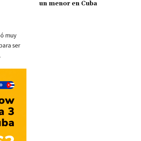
un menor en Cuba
ajó muy
para ser
.