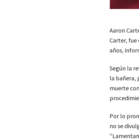
Aaron Cart
Carter, fue
años, info
Según la re
la bañera,
muerte como
procedimie
Por lo pron
no se divul
“Lamentamo