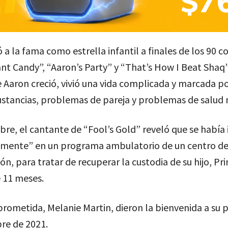
ó a la fama como estrella infantil a finales de los 90 c
t Candy”, “Aaron’s Party” y “That’s How I Beat Shaq”
Aaron creció, vivió una vida complicada y marcada po
ustancias, problemas de pareja y problemas de salud 
re, el cantante de “Fool’s Gold” reveló que se había
amente” en un programa ambulatorio de un centro d
ión, para tratar de recuperar la custodia de su hijo, Pr
 11 meses.
prometida, Melanie Martin, dieron la bienvenida a su p
re de 2021.