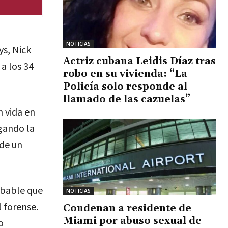
NOTICIAS
s, Nick
Actriz cubana Leidis Díaz tras
a los 34
robo en su vivienda: “La
Policía solo responde al
llamado de las cazuelas”
n vida en
gando la
 de un
robable que
NOTICIAS
 forense.
Condenan a residente de
Miami por abuso sexual de
o