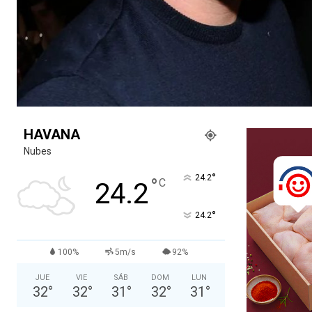
HAVANA
Nubes
°
24.2
°
C
24.2
°
24.2
100%
5m/s
92%
JUE
VIE
SÁB
DOM
LUN
32
°
32
°
31
°
32
°
31
°