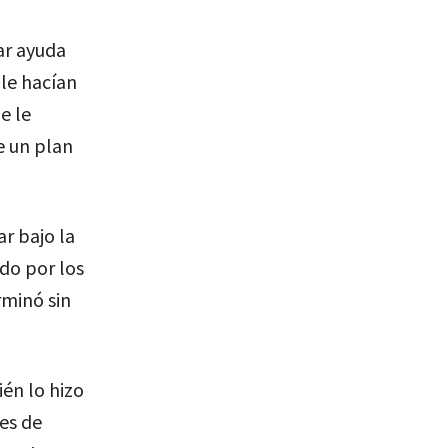
ar ayuda
le hacían
e le
e un plan
r bajo la
ado por los
minó sin
én lo hizo
es de