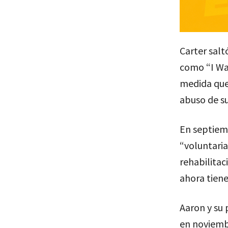
Carter salt
como “I Wan
medida que 
abuso de s
En septiemb
“voluntari
rehabilitac
ahora tiene
Aaron y su 
en noviemb