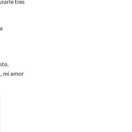
urarle tres
ía
oto.
, mi amor