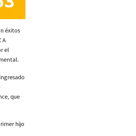
on éxitos
. A
r el
mental.
 ingresado
e
ince, que
rimer hijo