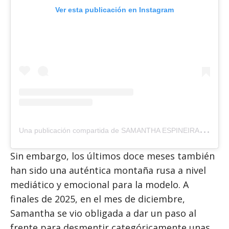
Ver esta publicación en Instagram
U
na publicación compartida de SAMANTHA ESPINEIRA (@samantha_espineira)
Sin embargo, los últimos doce meses también
han sido una auténtica montaña rusa a nivel
mediático y emocional para la modelo. A
finales de 2025, en el mes de diciembre,
Samantha se vio obligada a dar un paso al
frente para desmentir categóricamente unas