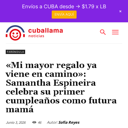
Envíos a CUBA desde → $1.79 x LB
+
ENVÍA AQUÍ
FARÁNDULA
«Mi mayor regalo ya
viene en camino»:
Samantha Espineira
celebra su primer
cumpleaños como futura
mamá
Autor:
Sofía Reyes
Junio 3, 2026
46