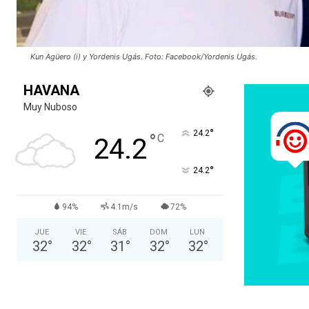
Kun Agüero (i) y Yordenis Ugás. Foto: Facebook/Yordenis Ugás.
HAVANA
Muy Nuboso
°
24.2
°
C
24.2
°
24.2
94%
4.1m/s
72%
JUE
VIE
SÁB
DOM
LUN
32
°
32
°
31
°
32
°
32
°