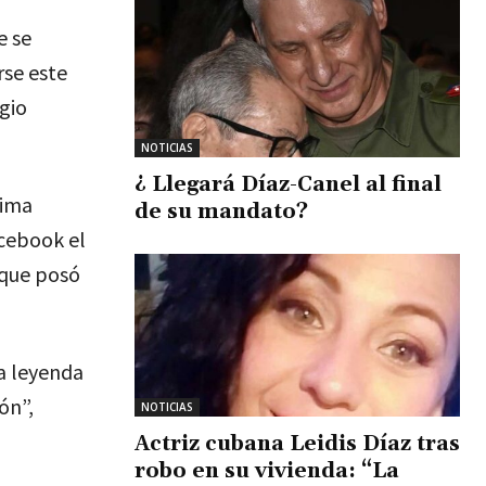
e se
rse este
gio
NOTICIAS
¿ Llegará Díaz-Canel al final
cima
de su mandato?
acebook el
 que posó
a leyenda
ón”,
NOTICIAS
Actriz cubana Leidis Díaz tras
robo en su vivienda: “La