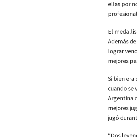
ellas por n
profesional
El medallis
Además de 
lograr venc
mejores pes
Si bien era
cuando se v
Argentina d
mejores jug
jugó duran
“Dos leyend