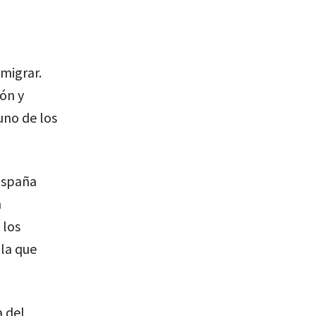
migrar.
ón y
uno de los
 España
n
 los
 la que
a del