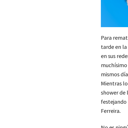
Para remata
tarde en la
en sus rede
muchísimo c
mismos días
Mientras l
shower de l
festejando 
Ferreira.
No es ningú