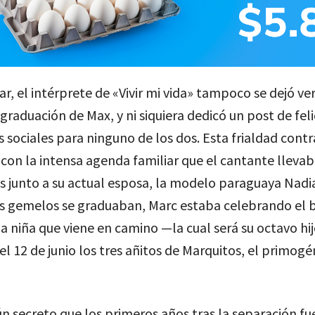
r, el intérprete de «Vivir mi vida» tampoco se dejó ve
 graduación de Max, y ni siquiera dedicó un post de feli
s sociales para ninguno de los dos. Esta frialdad cont
on la intensa agenda familiar que el cantante llevab
 junto a su actual esposa, la modelo paraguaya Nadia
os gemelos se graduaban, Marc estaba celebrando el 
a niña que viene en camino —la cual será su octavo hi
el 12 de junio los tres añitos de Marquitos, el primogé
n secreto que los primeros años tras la separación f