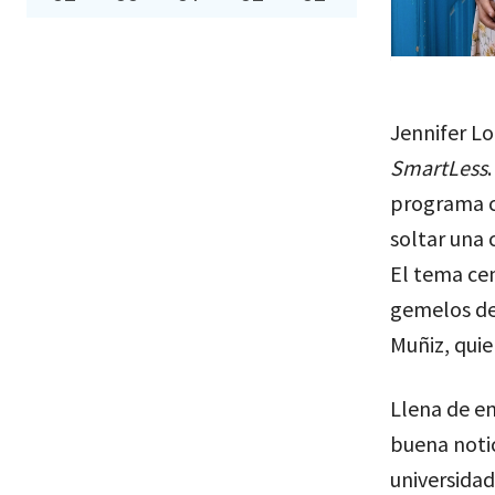
Jennifer Lo
SmartLess
programa c
soltar una 
El tema cen
gemelos de
Muñiz, quie
Llena de em
buena notic
universidad