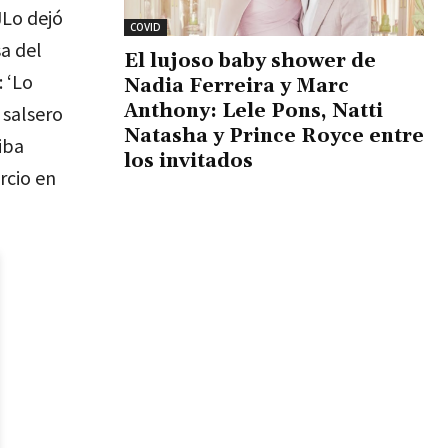
JLo dejó
COVID
a del
El lujoso baby shower de
 ‘Lo
Nadia Ferreira y Marc
Anthony: Lele Pons, Natti
 salsero
Natasha y Prince Royce entre
iba
los invitados
rcio en