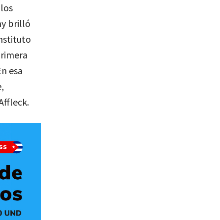
los
y brilló
nstituto
primera
En esa
,
Affleck.