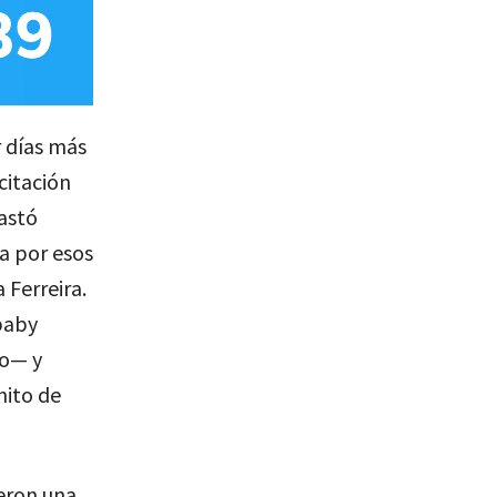
r días más
citación
rastó
a por esos
 Ferreira.
baby
jo— y
nito de
ueron una