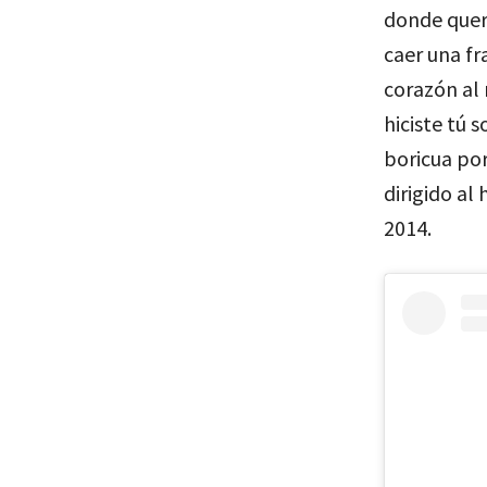
donde querí
caer una fr
corazón al 
hiciste tú 
boricua por
dirigido al
2014.