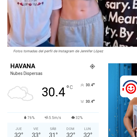
Fotos tomadas del perfil de Instagram de Jennifer López
HAVANA
Nubes Dispersas
°
30.4
°
C
30.4
°
30.4
76%
5.5m/s
32%
JUE
VIE
SÁB
DOM
LUN
32
°
33
°
31
°
32
°
32
°