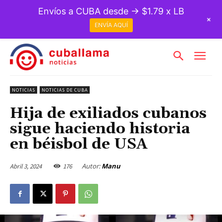
Envíos a CUBA desde → $1.79 x LB
+
ENVÍA AQUÍ
NOTICIAS
NOTICIAS DE CUBA
Hija de exiliados cubanos
sigue haciendo historia
en béisbol de USA
Autor:
Manu
Abril 3, 2024
176