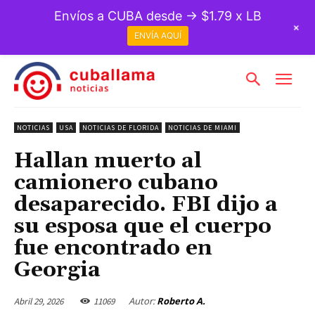
Envíos a CUBA desde → $1.79 x LB
+
ENVÍA AQUÍ
NOTICIAS
USA
NOTICIAS DE FLORIDA
NOTICIAS DE MIAMI
Hallan muerto al
camionero cubano
desaparecido. FBI dijo a
su esposa que el cuerpo
fue encontrado en
Georgia
Autor:
Roberto A.
Abril 29, 2026
11069