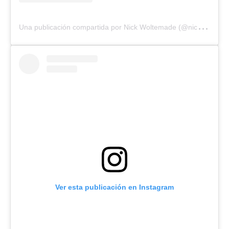
U
na publicación compartida por Nick Woltemade (@nickwoltemade)
Ver esta publicación en Instagram