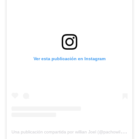
Ver esta publicación en Instagram
U
na publicación compartida por willian Joel (@pachowillian)