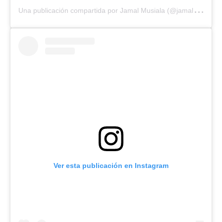
U
na publicación compartida por Jamal Musiala (@jamalmusiala10)
Ver esta publicación en Instagram