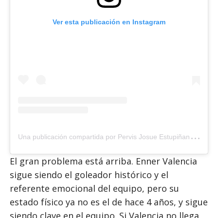
Ver esta publicación en Instagram
U
na publicación compartida por Pervis Josue Estupiñan Tenorio (@pervisestupinan_oficial)
El gran problema está arriba. Enner Valencia
sigue siendo el goleador histórico y el
referente emocional del equipo, pero su
estado físico ya no es el de hace 4 años, y sigue
siendo clave en el equipo. Si Valencia no llega