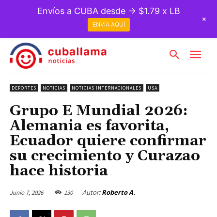
Envíos a CUBA desde → $1.79 x LB
+
ENVÍA AQUÍ
DEPORTES
NOTICIAS
NOTICIAS INTERNACIONALES
USA
Grupo E Mundial 2026:
Alemania es favorita,
Ecuador quiere confirmar
su crecimiento y Curazao
hace historia
Autor:
Roberto A.
Junio 7, 2026
130