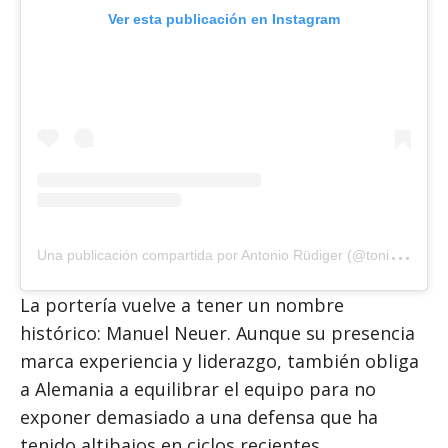
Ver esta publicación en Instagram
U
na publicación compartida por Antonio Rüdiger (@toniruediger)
La portería vuelve a tener un nombre
histórico: Manuel Neuer. Aunque su presencia
marca experiencia y liderazgo, también obliga
a Alemania a equilibrar el equipo para no
exponer demasiado a una defensa que ha
tenido altibajos en ciclos recientes.