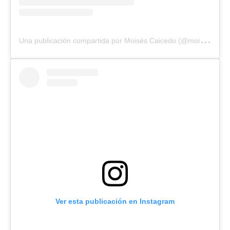
U
na publicación compartida por Moisés Caicedo (@moises_caicedo55)
Ver esta publicación en Instagram