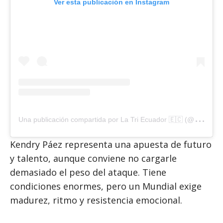
Ver esta publicación en Instagram
U
na publicación compartida por La Tri Ecuador 🇪🇨 (@latriecu)
Kendry Páez representa una apuesta de futuro
y talento, aunque conviene no cargarle
demasiado el peso del ataque. Tiene
condiciones enormes, pero un Mundial exige
madurez, ritmo y resistencia emocional.