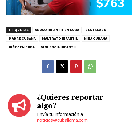
ETIQUETAS
ABUSO INFANTIL EN CUBA
DESTACADO
MADRE CUBANA
MALTRATO INFANTIL
NIÑA CUBANA
NIÑEZ EN CUBA
VIOLENCIA INFANTIL
¿Quieres reportar
algo?
Envía tu información a:
noticias@cuballama.com