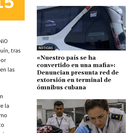
NiO
NOTICIAS
ín, tras
«Nuestro país se ha
por
convertido en una mafia»:
en las
Denuncian presunta red de
extorsión en terminal de
ómnibus cubana
on
e la
omo
to