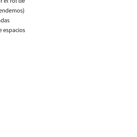
 el rol de
efendemos)
adas
e espacios