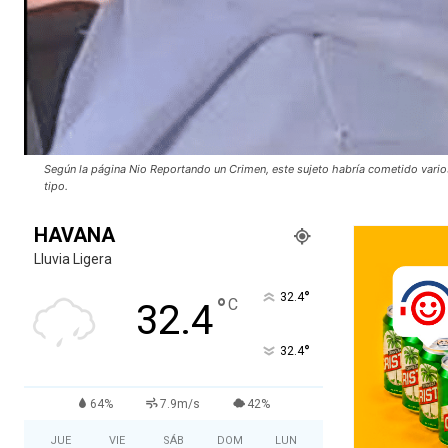
Según la página Nio Reportando un Crimen, este sujeto habría cometido varios
tipo.
HAVANA
Lluvia Ligera
°
32.4
°
C
32.4
°
32.4
64%
7.9m/s
42%
JUE
VIE
SÁB
DOM
LUN