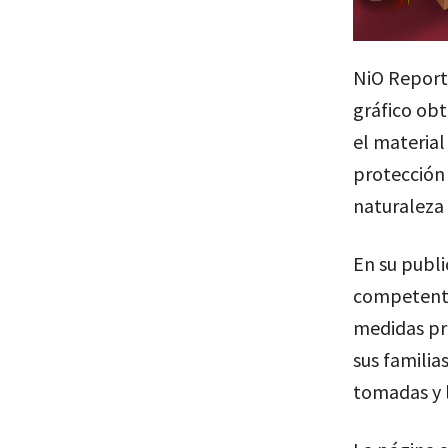
NiO Report
gráfico obt
el material
protección 
naturaleza 
En su publi
competente
medidas pre
sus familia
tomadas y l