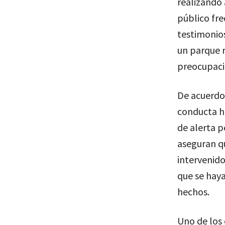
realizando 
público fre
testimonios
un parque 
preocupació
De acuerdo 
conducta h
de alerta p
aseguran q
intervenido
que se haya
hechos.
Uno de los