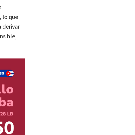
s
, lo que
 derivar
nsible,