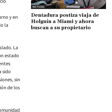
cio
NOTICIAS
Dentadura postiza viaja de
urno y en
Holguín a Miami y ahora
o la
buscan a su propietario
slado. La
un estado
entes
 sido
iones, sin
ión de los
comunidad