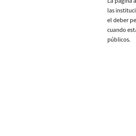
La página a
las institu
el deber pe
cuando está
públicos.