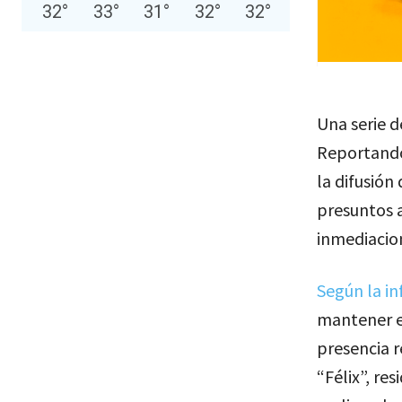
32
°
33
°
31
°
32
°
32
°
Una serie 
Reportando
la difusión
presuntos a
inmediacion
Según la i
mantener e
presencia 
“Félix”, re