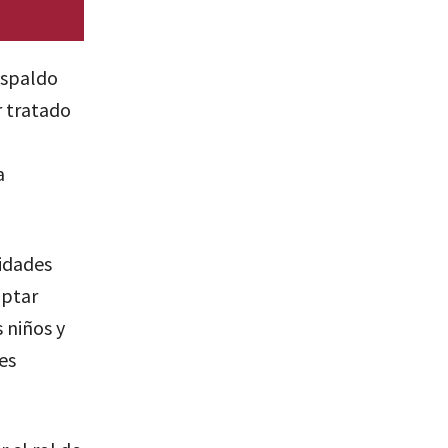
espaldo
r tratado
a
ridades
optar
 niños y
es