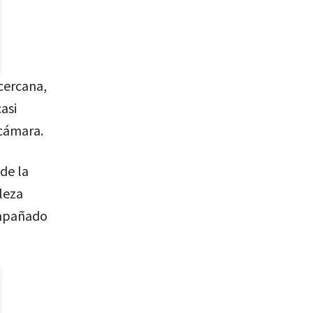
cercana,
asi
 cámara.
de la
leza
ompañado