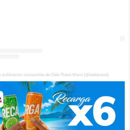
 publicación compartida de Dale Pututi Mami (@dalepututi)