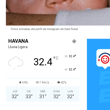
Fotos tomadas del perfil de Instagram de Dale Pututi
HAVANA
Lluvia Ligera
°
32.4
°
C
32.4
°
32.4
64%
7.9m/s
42%
JUE
VIE
SÁB
DOM
LUN
32
°
33
°
31
°
32
°
32
°