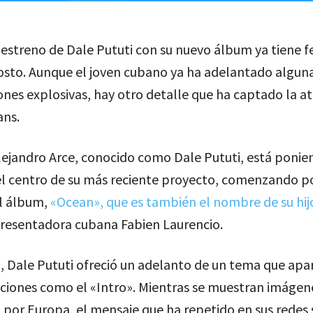
estreno de Dale Pututi con su nuevo álbum ya tiene f
gosto. Aunque el joven cubano ya ha adelantado algun
nes explosivas, hay otro detalle que ha captado la a
ans.
Alejandro Arce, conocido como Dale Pututi, está ponie
el centro de su más reciente proyecto, comenzando po
l álbum,
«Ocean», que es también el nombre de su hij
resentadora cubana Fabien Laurencio.
, Dale Pututi ofreció un adelanto de un tema que apa
nciones como el «Intro». Mientras se muestran imágen
a por Europa, el mensaje que ha repetido en sus redes 