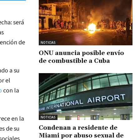
echa: será
as
tención de
NOTICIAS
ONU anuncia posible envío
de combustible a Cuba
ndo a su
r el
o
con la
rece en la
NOTICIAS
Condenan a residente de
es de su
Miami por abuso sexual de
sociales