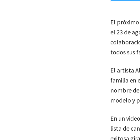
El próximo 
el 23 de a
colaboracio
todos sus f
El artista 
familia en 
nombre de
modelo y p
En un video
lista de ca
exitosa gir