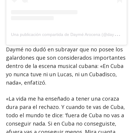
U
na publicación compartida de Daymé Arocena (@daymearocena)
Daymé no dudó en subrayar que no posee los
galardones que son considerados importantes
dentro de la escena musical cubana: «En Cuba
yo nunca tuve ni un Lucas, ni un Cubadisco,
nada», enfatizó.
«La vida me ha enseñado a tener una coraza
dura para el rechazo. Y cuando te vas de Cuba,
todo el mundo te dice: ‘fuera de Cuba no vas a
conseguir nada. Si en Cuba no conseguiste,
afuera vas a conseguir menos. Mira cuanta