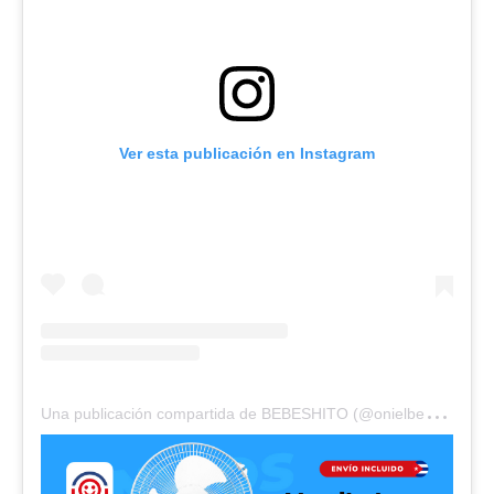
Ver esta publicación en Instagram
U
na publicación compartida de BEBESHITO (@onielbebeshito)