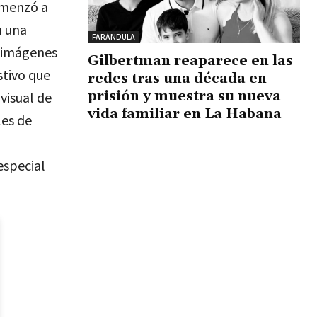
omenzó a
n una
FARÁNDULA
e imágenes
Gilbertman reaparece en las
stivo que
redes tras una década en
prisión y muestra su nueva
visual de
vida familiar en La Habana
les de
especial