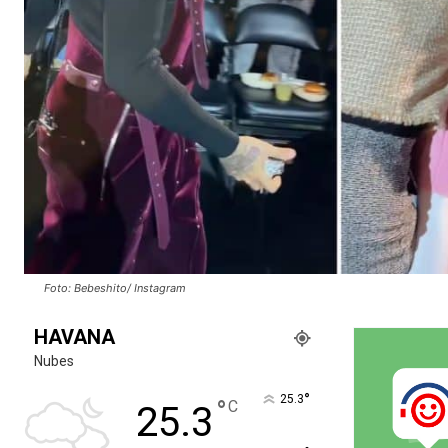
Foto: Bebeshito/ Instagram
HAVANA
Nubes
°
25.3
°
C
25.3