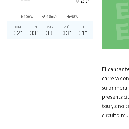
°
25.3
100%
4.5m/s
98%
DOM
LUN
MAR
MIÉ
JUE
32
°
33
°
33
°
33
°
31
°
El cantante
carrera con
su primera 
presentació
tour, sino 
circuito mus