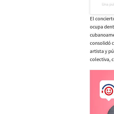
Una pub
El concier
ocupa dent
cubanoameri
consolidó 
artista y p
colectiva, 