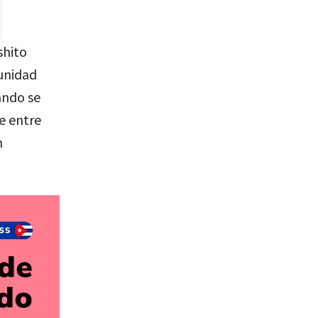
shito
unidad
ando se
e entre
n