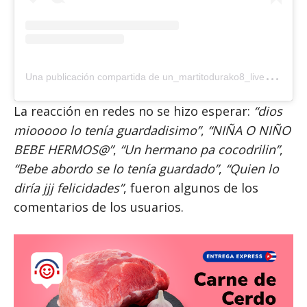
U
na publicación compartida de un_martitodurako8_live_oficial (@un_martitodurako8_live_oficial)
La reacción en redes no se hizo esperar:
“dios
miooooo lo tenía guardadisimo”
,
“NIÑA O NIÑO
BEBE HERMOS@”
,
“Un hermano pa cocodrilin”
,
“Bebe abordo se lo tenía guardado”
,
“Quien lo
diría jjj felicidades”
, fueron algunos de los
comentarios de los usuarios.