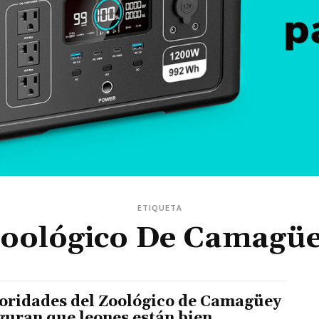
ETIQUETA
oológico De Camagü
oridades del Zoológico de Camagüey
guran que leones están bien