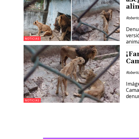
ali
Roberto
Denun
versi
NOTICIAS
anima
¡Fa
Cam
Roberto
Imáge
Camag
denun
NOTICIAS