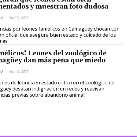
mentados y muestran foto dudosa
 A.
-
Abril 6, 2026
cias por leones famélicos en Camagüey chocan con
ón oficial que asegura buen estado y cuidado de los
les.
mélicos! Leones del zoológico de
agüey dan más pena que miedo
 A.
-
Abril 3, 2026
nes de leones en estado crítico en el zoológico de
üey desatan indignación en redes y reavivan
cias previas sobre abandono animal.