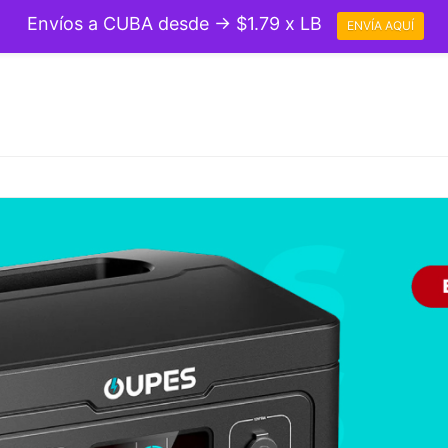
Envíos a CUBA desde → $1.79 x LB
ENVÍA AQUÍ