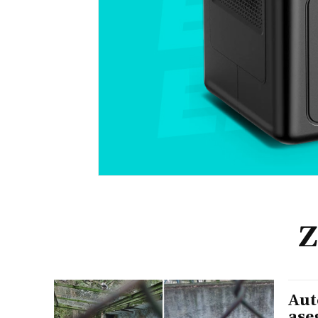
Z
Aut
ase