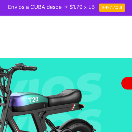
Envíos a CUBA desde → $1.79 x LB
ENVÍA AQUÍ