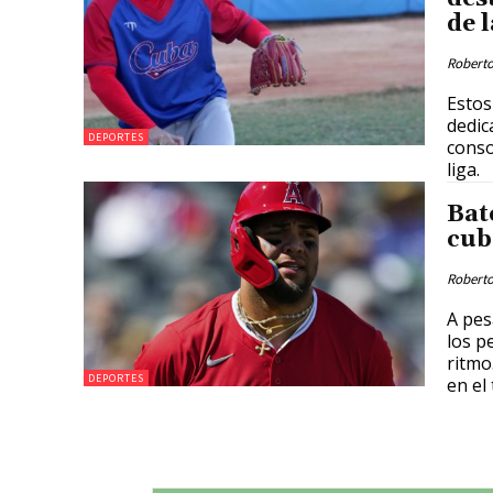
de 
Roberto
Estos
dedic
DEPORTES
conso
liga.
Bat
cub
Roberto
A pes
los p
ritmo
DEPORTES
en el