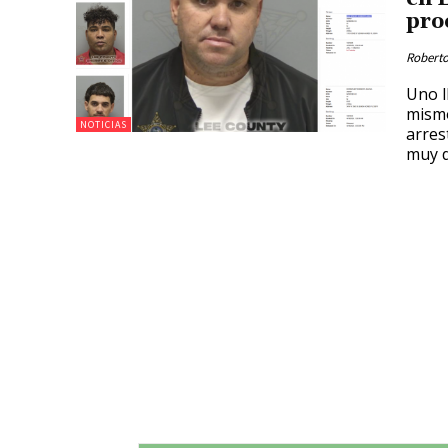
pro
Roberto
Uno l
mismo
NOTICIAS
arres
muy d