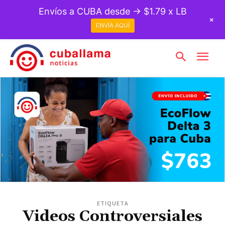
Envíos a CUBA desde → $1.79 x LB
+
ENVÍA AQUÍ
ETIQUETA
Videos Controversiales