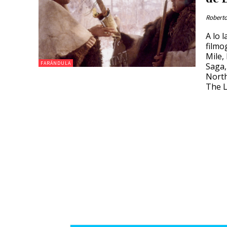
Roberto
A lo 
filmo
Mile,
FARÁNDULA
Saga,
North
The L