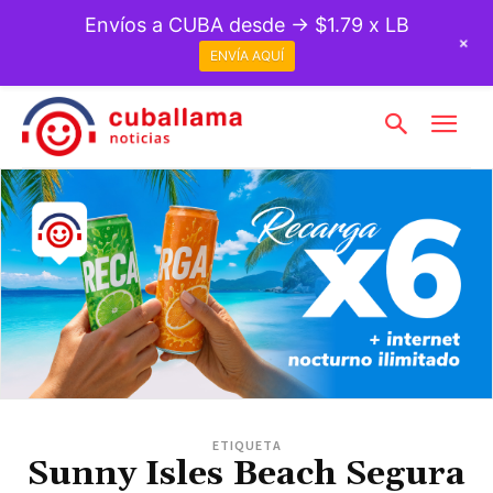
Envíos a CUBA desde → $1.79 x LB
+
ENVÍA AQUÍ
ETIQUETA
Sunny Isles Beach Segura