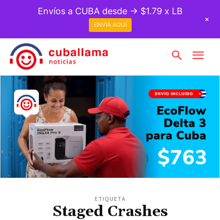
Envíos a CUBA desde → $1.79 x LB
+
ENVÍA AQUÍ
ETIQUETA
Staged Crashes