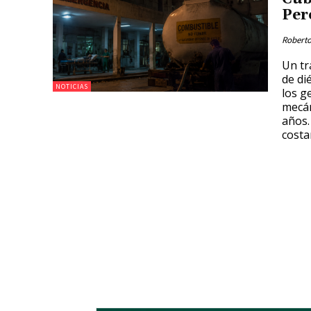
Per
Roberto
Un tr
de di
NOTICIAS
los g
mecán
años.
costa