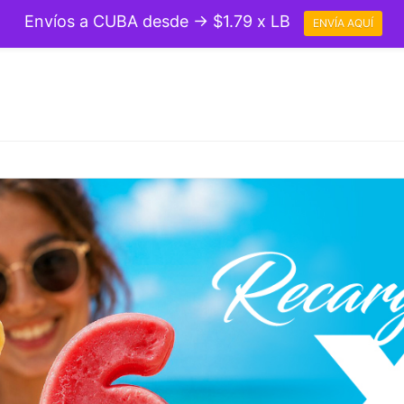
Envíos a CUBA desde → $1.79 x LB
ENVÍA AQUÍ