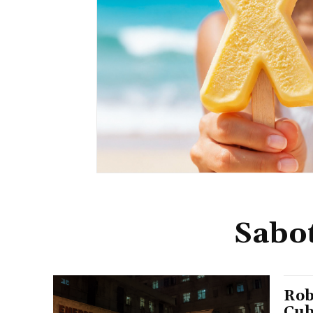
Sabot
Rob
Cub