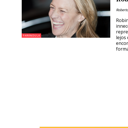
Roberto
Robin
innec
repre
FARÁNDULA
lejos
encon
forma