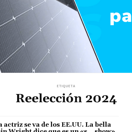
ETIQUETA
Reelección 2024
 actriz se va de los EE.UU. La bella
in Wright dice que es un «s… show»