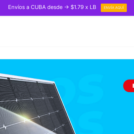
Envíos a CUBA desde → $1.79 x LB
ENVÍA AQUÍ