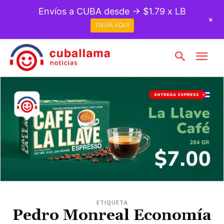
Envíos a CUBA desde → $1.79 x LB
+
ENVÍA AQUÍ
ETIQUETA
Pedro Monreal Economía