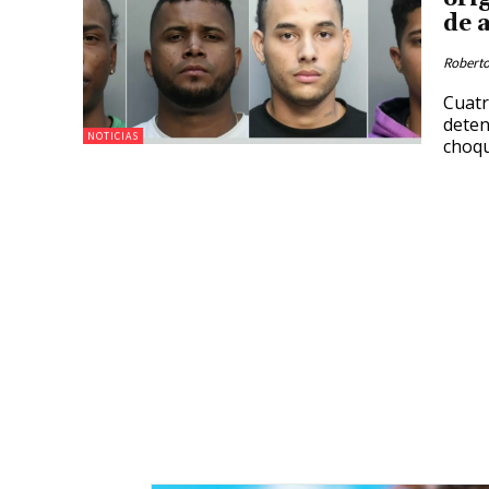
de 
Roberto
Cuatr
deten
NOTICIAS
choqu