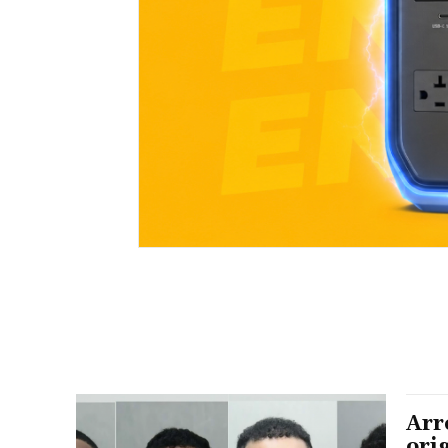
Arr
ori