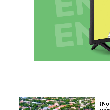
¡No
más