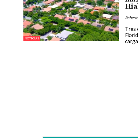
Hia
Roberto
Tres 
Flori
NOTICIAS
carga