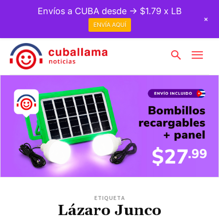
Envíos a CUBA desde → $1.79 x LB
+
ENVÍA AQUÍ
ETIQUETA
Lázaro Junco