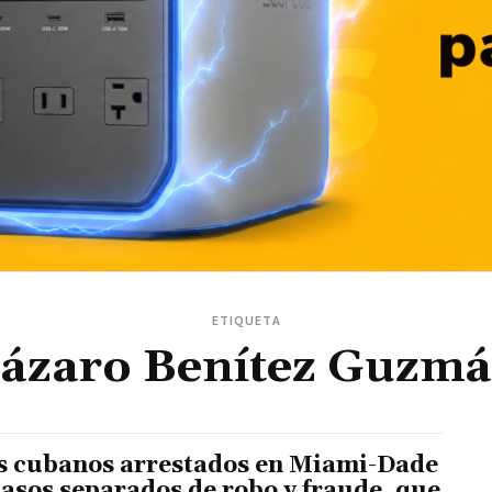
ETIQUETA
ázaro Benítez Guzm
s cubanos arrestados en Miami-Dade
casos separados de robo y fraude, que