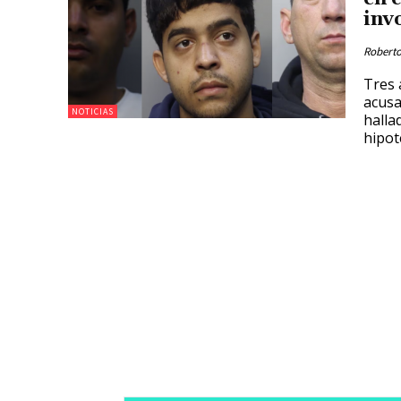
inv
Roberto
Tres 
acusa
NOTICIAS
halla
hipot