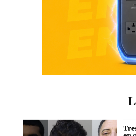
L
Tre
en 